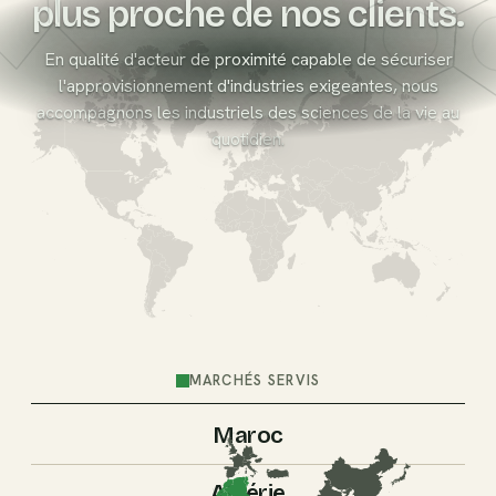
plus proche de nos clients.
En qualité d'acteur de proximité capable de sécuriser
l'approvisionnement d'industries exigeantes, nous
O
accompagnons les industriels des sciences de la vie au
quotidien.
MARCHÉS SERVIS
Maroc
Algérie